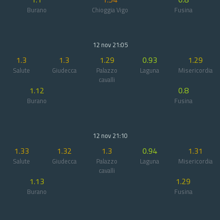
Burano
Chioggia Vigo
Fusina
12 nov 21:05
1.3
1.3
1.29
0.93
1.29
Salute
Giudecca
Palazzo
Laguna
Misericordia
cavalli
1.12
0.8
Burano
Fusina
12 nov 21:10
1.33
1.32
1.3
0.94
1.31
Salute
Giudecca
Palazzo
Laguna
Misericordia
cavalli
1.13
1.29
Burano
Fusina