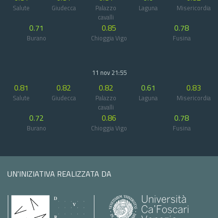
Salute
Giudecca
Palazzo
Laguna
Misericordia
cavalli
0.71
0.85
0.78
Burano
Chioggia Vigo
Fusina
11 nov 21:55
0.81
0.82
0.82
0.61
0.83
Salute
Giudecca
Palazzo
Laguna
Misericordia
cavalli
0.72
0.86
0.78
Burano
Chioggia Vigo
Fusina
UN'INIZIATIVA REALIZZATA DA