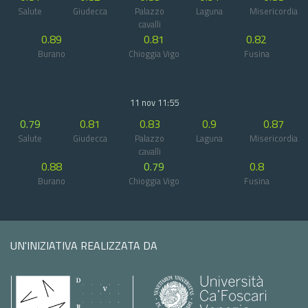
Salute
Giudecca
Palazzo
Laguna
Misericordia
cavalli
0.89
0.81
0.82
Burano
Chioggia Vigo
Fusina
11 nov 11:55
0.79
0.81
0.83
0.9
0.87
Salute
Giudecca
Palazzo
Laguna
Misericordia
cavalli
0.88
0.79
0.8
Burano
Chioggia Vigo
Fusina
UN'INIZIATIVA REALIZZATA DA