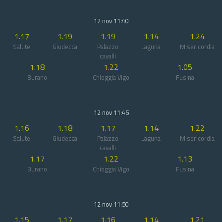
12 nov 11:40
1.17
1.19
1.19
1.14
1.24
Salute
Giudecca
Palazzo
Laguna
Misericordia
cavalli
1.18
1.22
1.05
Burano
Chioggia Vigo
Fusina
12 nov 11:45
1.16
1.18
1.17
1.14
1.22
Salute
Giudecca
Palazzo
Laguna
Misericordia
cavalli
1.17
1.22
1.13
Burano
Chioggia Vigo
Fusina
12 nov 11:50
1.15
1.17
1.16
1.14
1.21