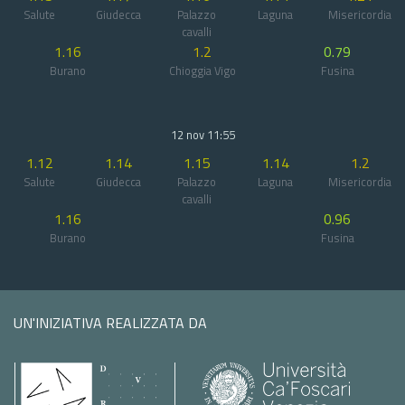
Salute
Giudecca
Palazzo
Laguna
Misericordia
cavalli
1.16
1.2
0.79
Burano
Chioggia Vigo
Fusina
12 nov 11:55
1.12
1.14
1.15
1.14
1.2
Salute
Giudecca
Palazzo
Laguna
Misericordia
cavalli
1.16
0.96
Burano
Fusina
UN'INIZIATIVA REALIZZATA DA