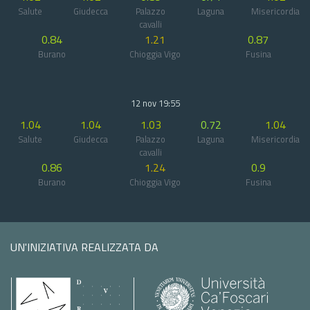
Salute
Giudecca
Palazzo
Laguna
Misericordia
cavalli
0.84
1.21
0.87
Burano
Chioggia Vigo
Fusina
12 nov 19:55
1.04
1.04
1.03
0.72
1.04
Salute
Giudecca
Palazzo
Laguna
Misericordia
cavalli
0.86
1.24
0.9
Burano
Chioggia Vigo
Fusina
UN'INIZIATIVA REALIZZATA DA