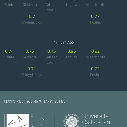
Salute
Giudecca
Palazzo
Laguna
Misericordia
cavalli
0.7
0.77
Chioggia Vigo
Fusina
17 nov 17:55
0.74
0.75
0.75
0.95
0.82
Salute
Giudecca
Palazzo
Laguna
Misericordia
cavalli
0.71
0.73
Chioggia Vigo
Fusina
UN'INIZIATIVA REALIZZATA DA