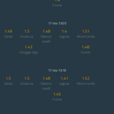
Fusina
17 nov 13:05
1.49
1.5
1.48
1.4
1.51
Salute
Giudecca
Palazzo
Laguna
Misericordia
cavalli
1.43
1.48
Chioggia Vigo
Fusina
17 nov 13:10
1.5
1.5
1.48
1.41
1.52
Salute
Giudecca
Palazzo
Laguna
Misericordia
cavalli
1.45
Fusina