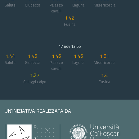
Salute
Giudecca
Palazzo
Laguna
Misericordia
cavalli
1.42
Fusina
17 nov 13:55
1.44
1.45
1.46
1.46
1.51
Salute
Giudecca
Palazzo
Laguna
Misericordia
cavalli
1.27
1.4
Chioggia Vigo
Fusina
UN'INIZIATIVA REALIZZATA DA