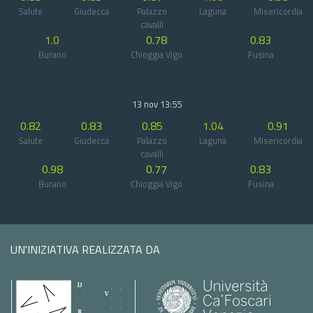
Salute
Giudecca
Palazzo
Laguna
Misericordia
cavalli
1.0
0.78
0.83
Burano
Chioggia Vigo
Fusina
13 nov 13:55
0.82
0.83
0.85
1.04
0.91
Salute
Giudecca
Palazzo
Laguna
Misericordia
cavalli
0.98
0.77
0.83
Burano
Chioggia Vigo
Fusina
UN'INIZIATIVA REALIZZATA DA