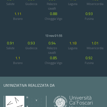
Salute
Giudecca
Palazzo
Laguna
Misericordia
cavalli
1.11
0.88
0.93
Burano
Chioggia Vigo
Fusina
13 nov 01:55
0.91
0.93
0.94
1.18
1.01
Salute
Giudecca
Palazzo
Laguna
Misericordia
cavalli
1.1
0.85
0.92
Burano
Chioggia Vigo
Fusina
UN'INIZIATIVA REALIZZATA DA