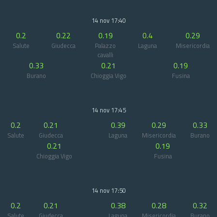
14 nov 17:40
0.2
0.22
0.19
0.4
0.29
Salute
Giudecca
Palazzo
Laguna
Misericordia
cavalli
0.33
0.21
0.19
Burano
Chioggia Vigo
Fusina
14 nov 17:45
0.2
0.21
0.39
0.29
0.33
Salute
Giudecca
Laguna
Misericordia
Burano
0.21
0.19
Chioggia Vigo
Fusina
14 nov 17:50
0.2
0.21
0.38
0.28
0.32
Salute
Giudecca
Laguna
Misericordia
Burano