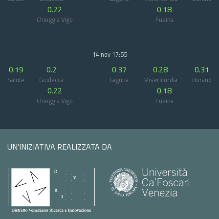
0.22
0.18
Chioggia Vigo
Fusina
14 nov 17:55
0.19
0.2
0.37
0.28
0.31
Salute
Giudecca
Laguna
Misericordia
Burano
0.22
0.18
Chioggia Vigo
Fusina
UN'INIZIATIVA REALIZZATA DA