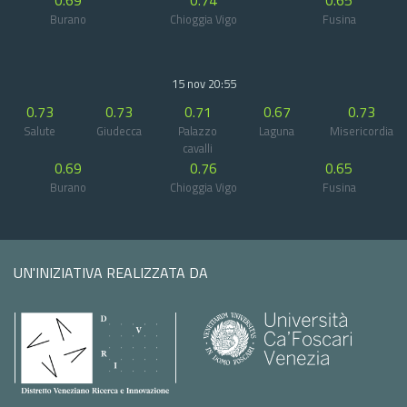
0.69
0.74
0.65
Burano
Chioggia Vigo
Fusina
15 nov 20:55
0.73
0.73
0.71
0.67
0.73
Salute
Giudecca
Palazzo
Laguna
Misericordia
cavalli
0.69
0.76
0.65
Burano
Chioggia Vigo
Fusina
UN'INIZIATIVA REALIZZATA DA