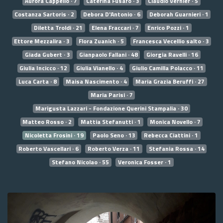
Aurora Cappello · 7
Caterina Fusaro · 3
Claudio Vernier · 5
Costanza Sartoris · 2
Debora D'Antonio · 6
Deborah Guarnieri · 1
Diletta Troldi · 21
Elena Fraccari · 7
Enrico Pozzi · 1
Ettore Mezzalira · 3
Flora Zuanich · 5
Francesca Vecellio salto · 3
Giada Gubert · 3
Gianpaolo Fallani · 48
Giorgia Ravelli · 16
Giulia Incicco · 12
Giulia Vianello · 4
Giulio Camilla Polacco · 11
Luca Carta · 8
Maisa Nascimento · 4
Maria Grazia Beruffi · 27
Maria Parisi · 7
Marigusta Lazzari - Fondazione Querini Stampalia · 30
Matteo Rosso · 2
Mattia Stefanutti · 1
Monica Novello · 7
Nicoletta Frosini · 19
Paolo Seno · 13
Rebecca Ciattini · 1
Roberto Vascellari · 6
Roberto Verza · 11
Stefania Rossa · 14
Stefano Nicolao · 55
Veronica Fosser · 1