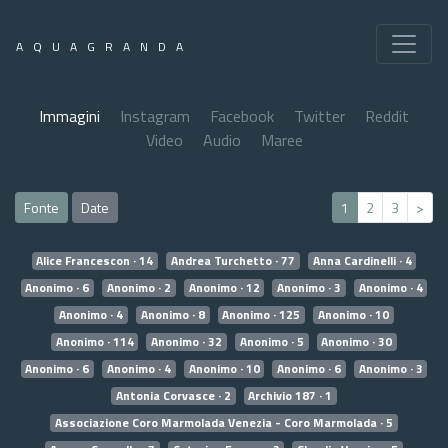
AQUAGRANDA
Immagini
Instagram
Facebook
Twitter
Reddit
Video
Audio
Maree
Fonte
Date
1
2
3
>
Alice Francescon · 14
Andrea Turchetto · 77
Anna Cardinelli · 4
Anonimo · 6
Anonimo · 2
Anonimo · 12
Anonimo · 3
Anonimo · 4
Anonimo · 4
Anonimo · 8
Anonimo · 125
Anonimo · 10
Anonimo · 114
Anonimo · 32
Anonimo · 5
Anonimo · 30
Anonimo · 6
Anonimo · 4
Anonimo · 10
Anonimo · 6
Anonimo · 3
Antonia Corvasce · 2
Archivio 187 · 1
Associazione Coro Marmolada Venezia - Coro Marmolada · 5