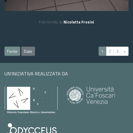
Foto fornita da
Nicoletta Frosini
Fonte
Date
1
2
3
>
UN'INIZIATIVA REALIZZATA DA