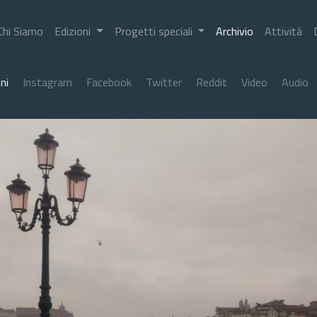
Chi Siamo
Edizioni
Progetti speciali
Archivio
Attività
ni
Instagram
Facebook
Twitter
Reddit
Video
Audio