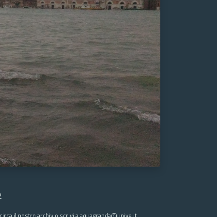
2
irca il nostro archivio scrivi a aquagranda@unive.it