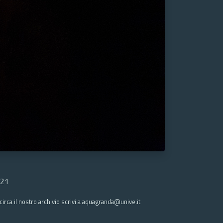
:21
irca il nostro archivio scrivi a aquagranda@unive.it