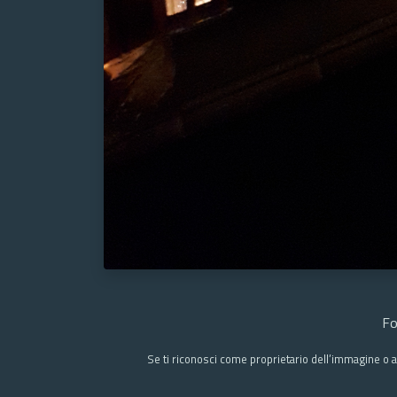
Fo
Se ti riconosci come proprietario dell’immagine o a