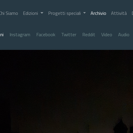
Chi Siamo
Edizioni
Progetti speciali
Archivio
Attività
ni
Instagram
Facebook
Twitter
Reddit
Video
Audio