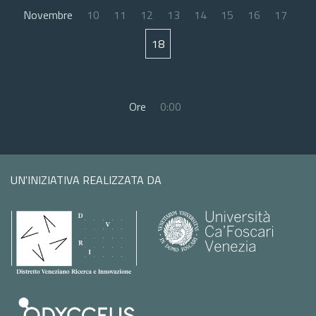
Novembre
10
11
12
13
14
15
16
17
18
Ore
0:00
UN'INIZIATIVA REALIZZATA DA