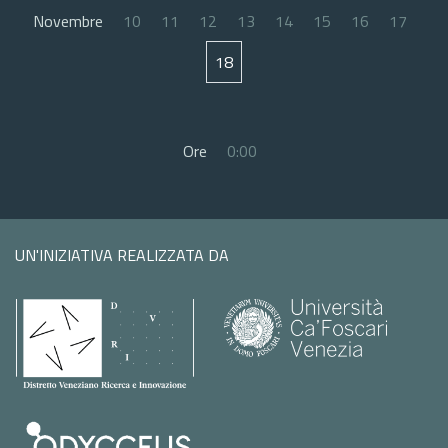
Novembre
10
11
12
13
14
15
16
17
18
Ore
0:00
UN'INIZIATIVA REALIZZATA DA