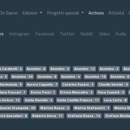
Chi Siamo
Edizioni
Progetti speciali
Archivio
Attività
ni
Instagram
Facebook
Twitter
Reddit
Video
Audio
 Cardinelli · 4
Anonimo · 6
Anonimo · 2
Anonimo · 12
Anonimo · 3
Ano
o · 5
Anonimo · 30
Anonimo · 6
Anonimo · 4
Anonimo · 10
Anonimo · 6
Marmolada · 5
Aurora Cappello · 7
Caterina Fusaro · 3
Claudio Vernier · 5
lena Fraccari · 7
Enrico Pozzi · 1
Ettore Mezzalira · 3
Flora Zuanich · 5
a Incicco · 12
Giulia Vianello · 4
Giulio Camilla Polacco · 11
Luca Carta · 8
Querini Stampalia · 30
Matteo Rosso · 2
Mattia Stefanutti · 1
Monica No
to Vascellari · 6
Roberto Verza · 11
Stefania Rossa · 14
Stefano Nicola