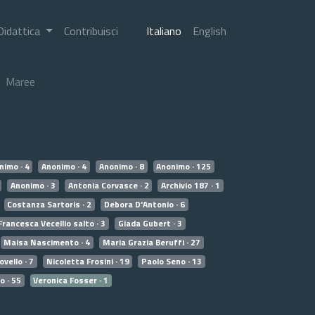
Didattica
Contribuisci
Italiano
English
Maree
nimo · 4
Anonimo · 4
Anonimo · 8
Anonimo · 125
Anonimo · 3
Antonia Corvasce · 2
Archivio 187 · 1
Costanza Sartoris · 2
Debora D'Antonio · 6
Francesca Vecellio salto · 3
Giada Gubert · 3
Maisa Nascimento · 4
Maria Grazia Beruffi · 27
vello · 7
Nicoletta Frosini · 19
Paolo Seno · 13
o · 55
Veronica Fosser · 1