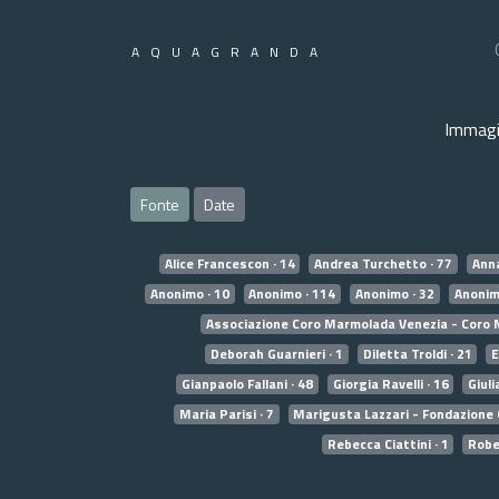
AQUAGRANDA
Immagi
Fonte
Date
Alice Francescon · 14
Andrea Turchetto · 77
Anna
Anonimo · 10
Anonimo · 114
Anonimo · 32
Anonim
Associazione Coro Marmolada Venezia - Coro 
Deborah Guarnieri · 1
Diletta Troldi · 21
E
Gianpaolo Fallani · 48
Giorgia Ravelli · 16
Giuli
Maria Parisi · 7
Marigusta Lazzari - Fondazione 
Rebecca Ciattini · 1
Rober