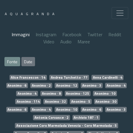
AQUAGRANDA
Immagini
Instagram
Facebook
Twitter
Reddit
Video
Audio
Maree
Fonte
Date
Alice Francescon · 14
Andrea Turchetto · 77
Anna Cardinelli · 4
Anonimo · 6
Anonimo · 2
Anonimo · 12
Anonimo · 3
Anonimo · 4
Anonimo · 4
Anonimo · 8
Anonimo · 125
Anonimo · 10
Anonimo · 114
Anonimo · 32
Anonimo · 5
Anonimo · 30
Anonimo · 6
Anonimo · 4
Anonimo · 10
Anonimo · 6
Anonimo · 3
Antonia Corvasce · 2
Archivio 187 · 1
Associazione Coro Marmolada Venezia - Coro Marmolada · 5