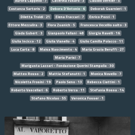
Aurora Cappello · 7
Caterina Fusaro · 3
Claudio Vernier · 5
Costanza Sartoris · 2
Debora D'Antonio · 6
Deborah Guarnieri · 1
Diletta Troldi · 21
Elena Fraccari · 7
Enrico Pozzi · 1
Ettore Mezzalira · 3
Flora Zuanich · 5
Francesca Vecellio salto · 3
Giada Gubert · 3
Gianpaolo Fallani · 48
Giorgia Ravelli · 16
Giulia Incicco · 12
Giulia Vianello · 4
Giulio Camilla Polacco · 11
Luca Carta · 8
Maisa Nascimento · 4
Maria Grazia Beruffi · 27
Maria Parisi · 7
Marigusta Lazzari - Fondazione Querini Stampalia · 30
Matteo Rosso · 2
Mattia Stefanutti · 1
Monica Novello · 7
Nicoletta Frosini · 19
Paolo Seno · 13
Rebecca Ciattini · 1
Roberto Vascellari · 6
Roberto Verza · 11
Stefania Rossa · 14
Stefano Nicolao · 55
Veronica Fosser · 1