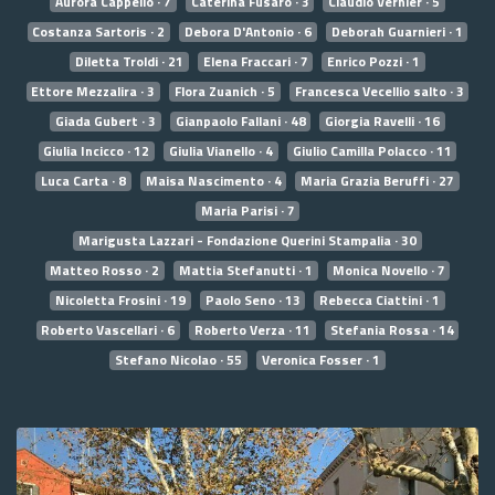
Aurora Cappello · 7
Caterina Fusaro · 3
Claudio Vernier · 5
Costanza Sartoris · 2
Debora D'Antonio · 6
Deborah Guarnieri · 1
Diletta Troldi · 21
Elena Fraccari · 7
Enrico Pozzi · 1
Ettore Mezzalira · 3
Flora Zuanich · 5
Francesca Vecellio salto · 3
Giada Gubert · 3
Gianpaolo Fallani · 48
Giorgia Ravelli · 16
Giulia Incicco · 12
Giulia Vianello · 4
Giulio Camilla Polacco · 11
Luca Carta · 8
Maisa Nascimento · 4
Maria Grazia Beruffi · 27
Maria Parisi · 7
Marigusta Lazzari - Fondazione Querini Stampalia · 30
Matteo Rosso · 2
Mattia Stefanutti · 1
Monica Novello · 7
Nicoletta Frosini · 19
Paolo Seno · 13
Rebecca Ciattini · 1
Roberto Vascellari · 6
Roberto Verza · 11
Stefania Rossa · 14
Stefano Nicolao · 55
Veronica Fosser · 1