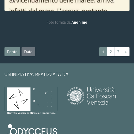
Foto fornita da
Anonimo
Fonte
Date
1
2
3
>
UN'INIZIATIVA REALIZZATA DA