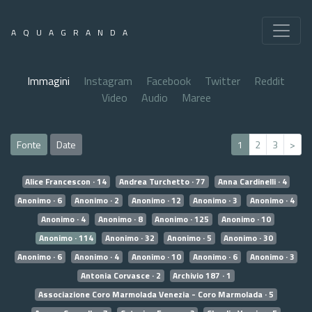
AQUAGRANDA
Immagini
Instagram
Facebook
Twitter
Reddit
Video
Audio
Maree
Fonte
Date
1
2
3
>
Alice Francescon · 14
Andrea Turchetto · 77
Anna Cardinelli · 4
Anonimo · 6
Anonimo · 2
Anonimo · 12
Anonimo · 3
Anonimo · 4
Anonimo · 4
Anonimo · 8
Anonimo · 125
Anonimo · 10
Anonimo · 114
Anonimo · 32
Anonimo · 5
Anonimo · 30
Anonimo · 6
Anonimo · 4
Anonimo · 10
Anonimo · 6
Anonimo · 3
Antonia Corvasce · 2
Archivio 187 · 1
Associazione Coro Marmolada Venezia - Coro Marmolada · 5