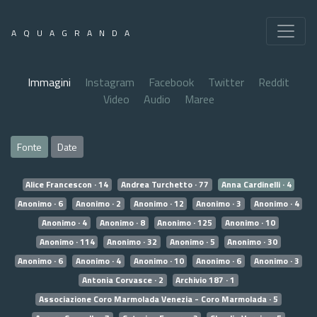
AQUAGRANDA
Immagini
Instagram
Facebook
Twitter
Reddit
Video
Audio
Maree
Fonte
Date
Alice Francescon · 14
Andrea Turchetto · 77
Anna Cardinelli · 4
Anonimo · 6
Anonimo · 2
Anonimo · 12
Anonimo · 3
Anonimo · 4
Anonimo · 4
Anonimo · 8
Anonimo · 125
Anonimo · 10
Anonimo · 114
Anonimo · 32
Anonimo · 5
Anonimo · 30
Anonimo · 6
Anonimo · 4
Anonimo · 10
Anonimo · 6
Anonimo · 3
Antonia Corvasce · 2
Archivio 187 · 1
Associazione Coro Marmolada Venezia - Coro Marmolada · 5