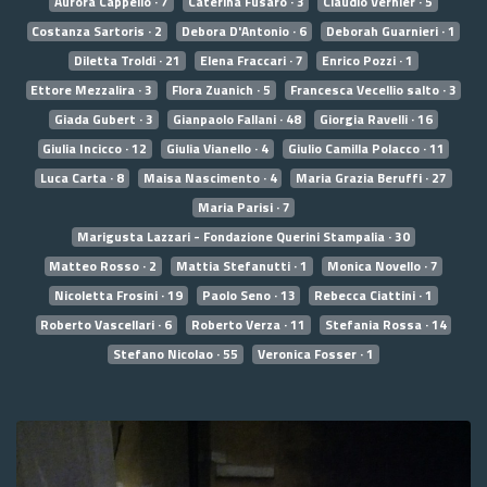
Aurora Cappello · 7
Caterina Fusaro · 3
Claudio Vernier · 5
Costanza Sartoris · 2
Debora D'Antonio · 6
Deborah Guarnieri · 1
Diletta Troldi · 21
Elena Fraccari · 7
Enrico Pozzi · 1
Ettore Mezzalira · 3
Flora Zuanich · 5
Francesca Vecellio salto · 3
Giada Gubert · 3
Gianpaolo Fallani · 48
Giorgia Ravelli · 16
Giulia Incicco · 12
Giulia Vianello · 4
Giulio Camilla Polacco · 11
Luca Carta · 8
Maisa Nascimento · 4
Maria Grazia Beruffi · 27
Maria Parisi · 7
Marigusta Lazzari - Fondazione Querini Stampalia · 30
Matteo Rosso · 2
Mattia Stefanutti · 1
Monica Novello · 7
Nicoletta Frosini · 19
Paolo Seno · 13
Rebecca Ciattini · 1
Roberto Vascellari · 6
Roberto Verza · 11
Stefania Rossa · 14
Stefano Nicolao · 55
Veronica Fosser · 1