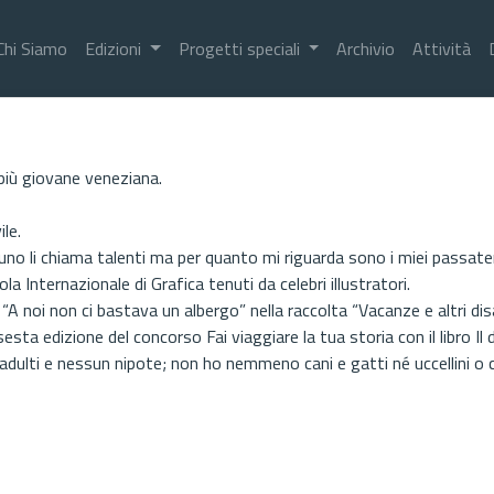
Chi Siamo
Edizioni
Progetti speciali
Archivio
Attività
più giovane veneziana.
ile.
no li chiama talenti ma per quanto mi riguarda sono i miei passate
 Internazionale di Grafica tenuti da celebri illustratori.
 noi non ci bastava un albergo” nella raccolta “Vacanze e altri disast
sta edizione del concorso Fai viaggiare la tua storia con il libro Il d
adulti e nessun nipote; non ho nemmeno cani e gatti né uccellini o