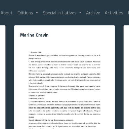
About
Editions
Special Initiatives
Archive
Activities
Marina Cravin